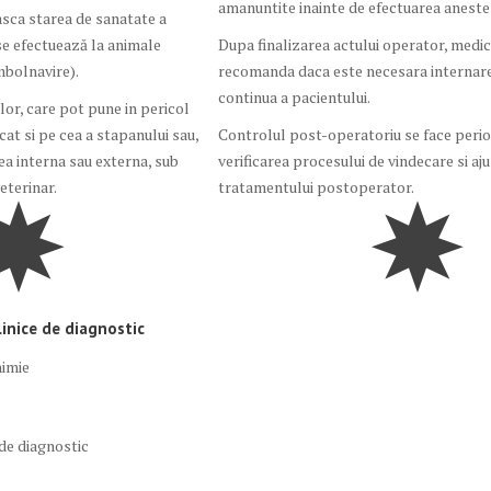
amanuntite inainte de efectuarea aneste
asca starea de sanatate a
 se efectuează la animale
Dupa finalizarea actului operator, medic
mbolnavire).
recomanda daca este necesara internare
continua a pacientului.
lor, care pot pune in pericol
cat si pe cea a stapanului sau,
Controlul post-operatoriu se face perio
a interna sau externa, sub
verificarea procesului de vindecare si aj
eterinar.
tratamentului postoperator.
inice de diagnostic
himie
de diagnostic