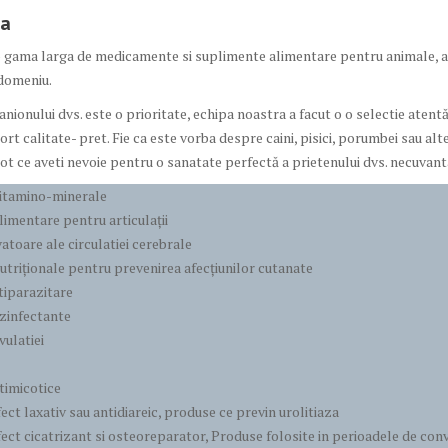
ra
 gama larga de medicamente si suplimente alimentare pentru animale, a
domeniu.
ionului dvs. este o prioritate, echipa noastra a facut o o selectie atent
ort calitate- pret. Fie ca este vorba despre caini, pisici, porumbei sau alt
ot ce aveti nevoie pentru o sanatate perfectă a prietenului dvs. necuvant
itamino-minerale
imentare pentru articulații
atoare ale circulatiei cerebrale
triționale pentru prevenirea afecțiunilor cutanate
tiparazitare
zinfectante
vulatiei
timicotice
ect laxativ sau antidiareic, produse ce previn urolitiaza
ect cicatrizant si osteoreparator, Produse folosite in perioadele de co