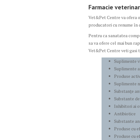
Farmacie veterina
Vet&Pet Centre va ofera o
producatori cu renume în 
Pentru ca sanatatea compan
sa va ofere cel mai bun rap
Vet&Pet Centre veti gasi t
Suplimente v
Suplimente al
Produse activ
Suplimente nu
Substanțe an
Substante de
Inhibitori ai o
Antibiotice
Substante an
Produse cu ef
Produse cu ef