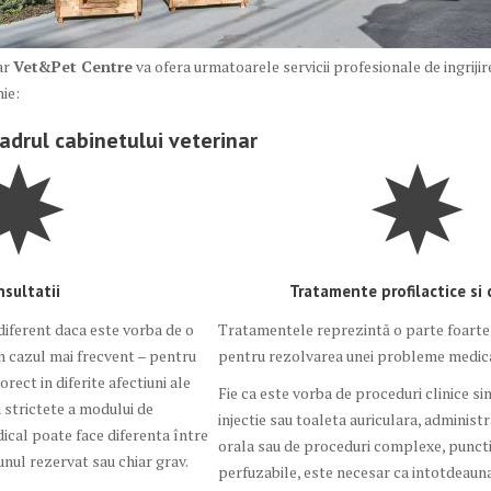
ar
Vet&Pet Centre
va ofera urmatoarele servicii profesionale de ingriji
ie:
 cadrul cabinetului veterinar
sultatii
Tratamente profilactice si 
diferent daca este vorba de o
Tratamentele reprezintă o parte foart
in cazul mai frecvent – pentru
pentru rezolvarea unei probleme medic
orect in diferite afectiuni ale
Fie ca este vorba de proceduri clinice si
 strictete a modului de
injectie sau toaleta auriculara, administ
dical poate face diferenta între
orala sau de proceduri complexe, punct
unul rezervat sau chiar grav.
perfuzabile, este necesar ca intotdeauna