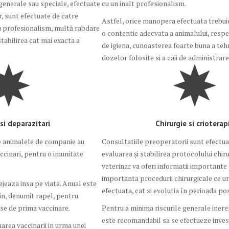
 generale sau speciale, efectuate
cu un inalt profesionalism.
, sunt efectuate de catre
Astfel, orice manopera efectuata trebuie
u profesionalism, multă rabdare
o contentie adecvata a animalului, respe
 stabilirea cat mai exacta a
de igiena, cunoasterea foarte buna a tehn
dozelor folosite si a caii de administrare
 si deparazitari
Chirurgie si crioterap
te animalele de companie au
Consultatiile preoperatorii sunt efectu
ccinari, pentru o imunitate
evaluarea şi stabilirea protocolului chiru
veterinar va oferi informatii importante p
importanta procedurii chirurgicale ce ur
ejeaza insa pe viata. Anual este
efectuata, cat si evolutia în perioada p
cin, denumit rapel, pentru
use de prima vaccinare.
Pentru a minima riscurile generale inere
este recomandabil sa se efectueze invest
area vaccinarii in urma unei