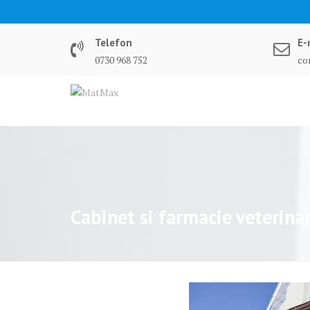
Skip
to
content
Telefon
E-
0730 968 752
co
Cabinet si farmacie veterina