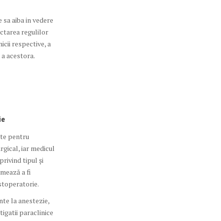
 sa aiba in vedere
ctarea regulilor
icii respective, a
 a acestora.
ie
ate pentru
rgical, iar medicul
rivind tipul şi
mează a fi
ostoperatorie.
nte la anestezie,
igatii paraclinice