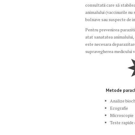
consultatii care să stabile
animalului (vaccinurile nu
bolnave sau suspecte de i
Pentru prevenirea paraziti
atat sanatatea animalului, 
este necesara deparazitare
supravegherea medicului v
Metode paracl
Analize bioc
Ecografie
Microscopie
Teste rapide 