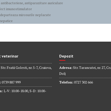
 antibacteriene, antiparazitare auriculare
fect imunostimulator
ndeparteaza mirosurile neplacute
hepatice
 veterinar
Depozit
Str. Fratii Golesti, nr. 5-7, Craiova,
Adresa:
Str. Tarancutei, nr. 27, Cr
Dolj
:
0739 887 999
Telefon:
0727 302 666
m:
L-V: 10.00-18.00, S-D: 10.00-