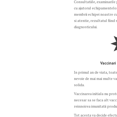
Consultatiile, examinarile
cu ajutorul echipamentelor
membrii echipei noastre c
si atentie, rezultatul fiind
diagnosticului.
Vaccinari
In primul an de viata, toa
nevoie de mai mai multe va
solida.
Vaccinarea initiala nu prot
necesar sa se faca alt vac
reinnoirea imunitatii prod
Tot acesta va decide efectu