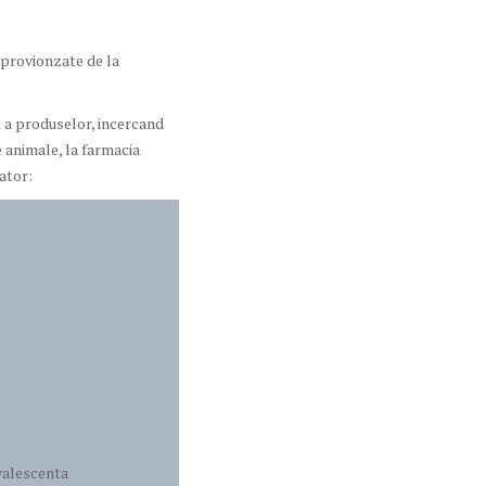
provionzate de la
ă a produselor, incercand
e animale, la farmacia
ator:
nvalescenta