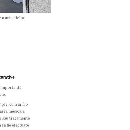
re a animalelor
curative
e importantă
ale.
mple, cum ar fi o
rarea medicală
ii sau tratamente
 sa fie efectuate