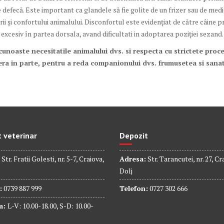
 defecă. Este important ca glandele să fie golite de un frizer sau de medic
rii și confortului animalului. Disconfortul este evidențiat de către câine p
 excesiv în partea dorsala, avand dificultati in adoptarea poziției sezand.
noaste necesitatile animalului dvs. si respecta cu strictete proce
era in parte,
pentru a reda companionului dvs. frumusetea si sanat
 veterinar
Depozit
Str. Fratii Golesti, nr. 5-7, Craiova,
Adresa:
Str. Tarancutei, nr. 27, Cr
Dolj
:
0739 887 999
Telefon:
0727 302 666
m:
L-V: 10.00-18.00, S-D: 10.00-