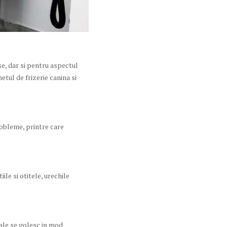
se, dar si pentru aspectul
tul de frizerie canina si
robleme, printre care
ile si otitele, urechile
anale se golesc in mod