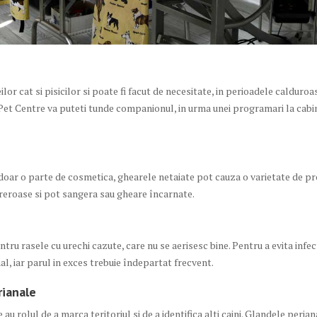
or cat si pisicilor si poate fi facut de necesitate, in perioadele calduroa
Pet Centre va puteti tunde companionul, in urma unei programari la cabine
doar o parte de cosmetica, ghearele netaiate pot cauza o varietate de p
reroase si pot sangera sau gheare încarnate.
ru rasele cu urechi cazute, care nu se aerisesc bine. Pentru a evita infecti
l, iar parul in exces trebuie îndepartat frecvent.
rianale
 au rolul de a marca teritoriul si de a identifica alti caini. Glandele peri