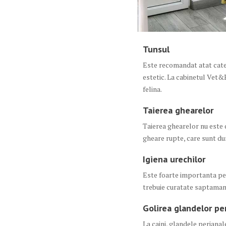
Tunsul
Este recomandat atat cateil
estetic. La cabinetul Vet&
felina.
Taierea ghearelor
Taierea ghearelor nu este 
gheare rupte, care sunt du
Igiena urechilor
Este foarte importanta pent
trebuie curatate saptamana
Golirea glandelor pe
La caini, glandele perianale