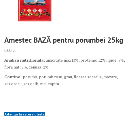
Amestec BAZĂ pentru porumbei 25kg
0.00
lei
Analiza nutritionala:
umiditate max13%, proteine: 12% lipide: 7%,
fibra nat: 7%, cenusa: 2%.
Contine:
porumb, porumb rosu, grau, floarea soarelui, mazare,
sorg rosu, sorg alb, mei, rapita.
Cantitate
Amestec
BAZĂ
pentru
Adauga la cerere oferta
porumbei
25kg