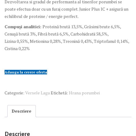
Dezvoltarea si gradul de performanta al tinerilor porumbei se
poate efectua doar cu un furaj complet. Junior Plus IC + asigură un
echilibrul de proteine / energie perfect.
Compuși analitici:
Proteină brută
13,5
%,
Grăsimi brute
6,5
%,
Cenușă brută
3
%,
Fibră brută
6,5
%,
Carbohidratii
58,5
%,
Lizina
0,55
%,
Metionina
0,28
%,
Treonină
0,43
%,
Triptofanul
0,14
%,
Cistina
0,22
%
Adauga la cerere oferta
Categorie:
Versele Laga
Etichetă:
Hrana porumbei
Descriere
Descriere